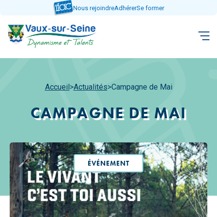
Aller
Nous rejoindre
Adhérer
Se former
directement
au
contenu
Accueil
>
Actualités
>
Campagne de Mai
CAMPAGNE DE MAI
ÉVÉNEMENT