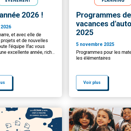
ÉVÉNEMENT
PLANNING
 année 2026 !
Programmes de
vacances d’aut
r 2026
2025
rre, et avec elle de
projets et de nouvelles
5 novembre 2025
oute l’équipe Ifac vous
une excellente année, riche
Programmes pour les mate
tes, en collaborations et en
les élémentaires
ositives au service des
t des territoires. Bonne
outes et à tous !
lus
Voir plus