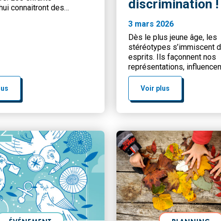
discrimination !
’hui connaitront des
s climatiques et
3 mars 2026
ementales majeures.
’écologie dans leur culture
Dès le plus jeune âge, les
 devient donc un impératif.
stéréotypes s’immiscent d
ppartient de les
esprits. Ils façonnent nos
er à ces sujets, de leur
représentations, influence
 de décrypter les enjeux,
choix, et, trop souvent, lim
i de développer un esprit
ambitions. À l’école, dans 
lus
Voir plus
t […]
récréation, dans les média
sein de la famille, les enfa
intériorisent des modèles 
assignent des rôles en fon
sexe, de l’origine, […]