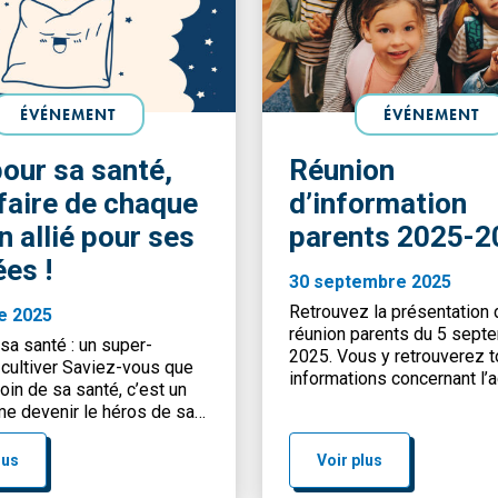
ÉVÉNEMENT
ÉVÉNEMENT
pour sa santé,
Réunion
 faire de chaque
d’information
n allié pour ses
parents 2025-2
ées !
30 septembre 2025
Retrouvez la présentation 
e 2025
réunion parents du 5 sept
 sa santé : un super-
2025. Vous y retrouverez t
 cultiver Saviez-vous que
informations concernant l’a
oin de sa santé, c’est un
loisirs pour maternels et l
e devenir le héros de sa
élémentaires.
 ? À l’école, à la maison ou
amis, chaque petit geste
lus
Voir plus
ur grandir en pleine forme