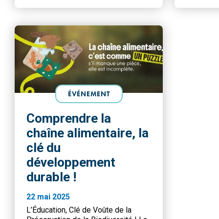
domaines de […]
et garder 
clé ! […]
ÉVÉNEMENT
Comprendre la
chaîne alimentaire, la
clé du
développement
durable !
22 mai 2025
L’Éducation, Clé de Voûte de la