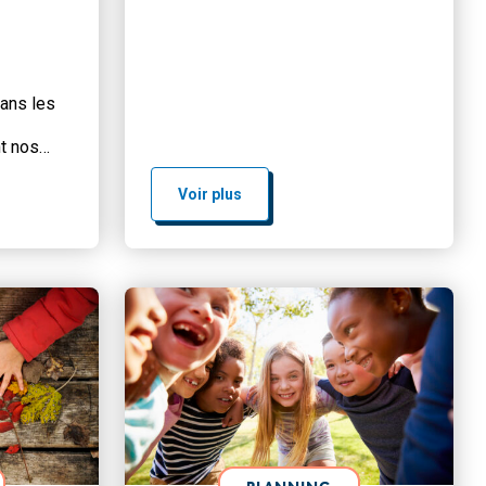
ans les
nt nos
itent nos
la cour de
Voir plus
s ou au
nts
qui
ction du