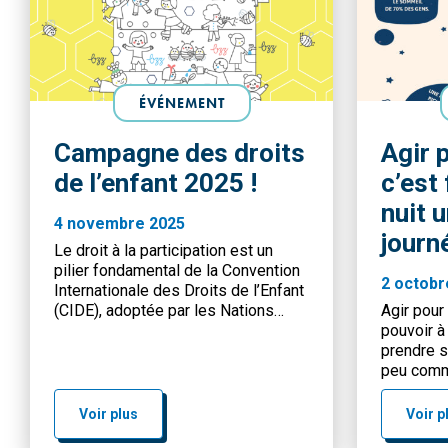
ÉVÉNEMENT
Campagne des droits
Agir 
de l’enfant 2025 !
c’est
nuit u
4 novembre 2025
journ
Le droit à la participation est un
pilier fondamental de la Convention
2 octobr
Internationale des Droits de l’Enfant
(CIDE), adoptée par les Nations
Agir pour
unies en 1989. Ce droit, inscrit à
pouvoir à
l’article 12, reconnaît à chaque
prendre s
enfant capable de discernement la
peu comm
possibilité d’exprimer librement son
propre vie
opinion sur toute question
avec ses 
Voir plus
Voir p
l’intéressant, et ce dans tous les
compte po