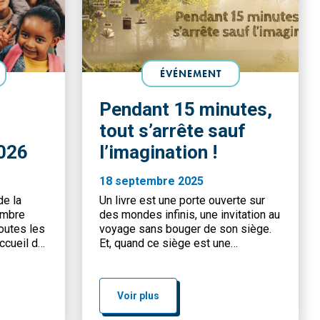
ÉVÉNEMENT
Pendant 15 minutes,
tout s’arrête sauf
026
l’imagination !
18 septembre 2025
de la
Un livre est une porte ouverte sur
embre
des mondes infinis, une invitation au
outes les
voyage sans bouger de son siège.
ccueil de
Et, quand ce siège est une
es
couverture étendue dans un parc, au
bord d’un lac ou sous l’ombre
bienveillante d’un arbre, la magie
Voir plus
opère différemment. Lire en plein
air, c’est laisser la nature