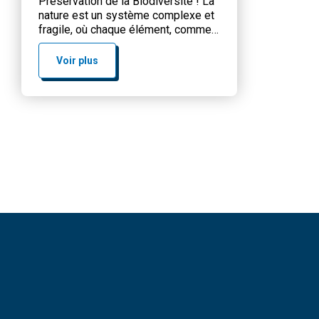
Préservation de la Biodiversité ! La
nature est un système complexe et
fragile, où chaque élément, comme
chaque espèce, occupe une place et
remplit un rôle. L’homme des temps
Voir plus
modernes en a fait un usage
excessif, au point d’en bouleverser
les équilibres. Certains en viennent
même à chercher une nouvelle […]