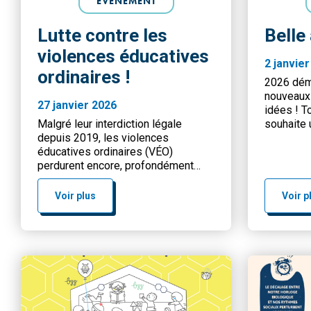
ÉVÉNEMENT
Lutte contre les
Belle
violences éducatives
2 janvie
ordinaires !
2026 déma
nouveaux 
27 janvier 2026
idées ! T
Malgré leur interdiction légale
souhaite 
depuis 2019, les violences
en réussi
éducatives ordinaires (VÉO)
actions p
perdurent encore, profondément
publics e
ancrées dans des pratiques
année à t
punitives héritées du passé. Sur le
Voir plus
Voir p
plan social, elles entretiennent un
cycle de reproduction : les enfants
exposés sont plus susceptibles de
devenir des adultes violents ou de
développer des troubles du
comportement. Elles affectent
également la confiance […]