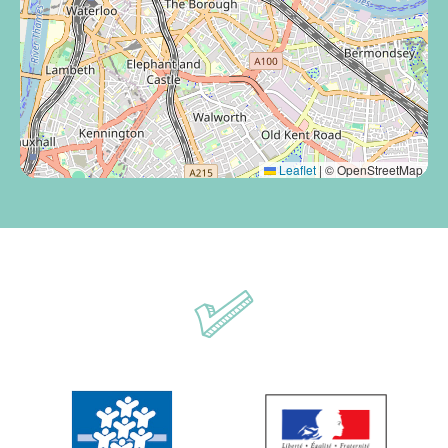
Leaflet
|
© OpenStreetMap