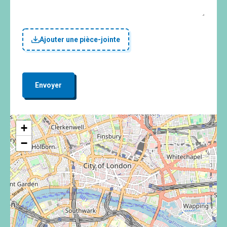
Ajouter une pièce-jointe
Envoyer
+
−