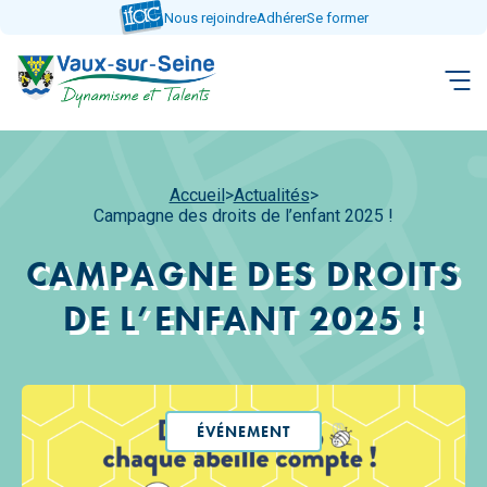
Aller
Nous rejoindre
Adhérer
Se former
directement
au
contenu
Accueil
>
Actualités
>
Campagne des droits de l’enfant 2025 !
CAMPAGNE DES DROITS
DE L’ENFANT 2025 !
ÉVÉNEMENT