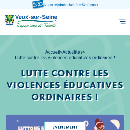
Aller
Nous rejoindre
Adhérer
Se former
directement
au
contenu
Accueil
>
Actualités
>
Lutte contre les violences éducatives ordinaires !
LUTTE CONTRE LES
VIOLENCES ÉDUCATIVES
ORDINAIRES !
ÉVÉNEMENT