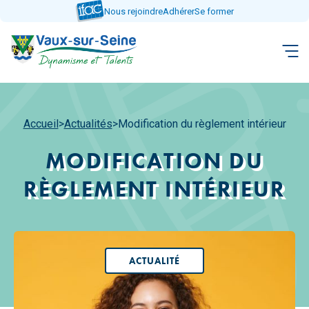
Aller
Nous rejoindre
Adhérer
Se former
directement
au
contenu
Accueil
>
Actualités
>
Modification du règlement intérieur
MODIFICATION DU
RÈGLEMENT INTÉRIEUR
ACTUALITÉ